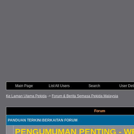
Main Page
List All Users
Search
User Det
Ke Laman Utama Pekida
->
Forum & Berita Semasa Pekida Malaysia
Forum
PANDUAN TERKINI BERKAITAN FORUM
PENGUMUMAN PENTING - W